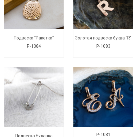
Подвеска "Ракетка"
Золотая подвеска буква "R"
P-1084
P-1083
P-1081
Подвеска Булавка