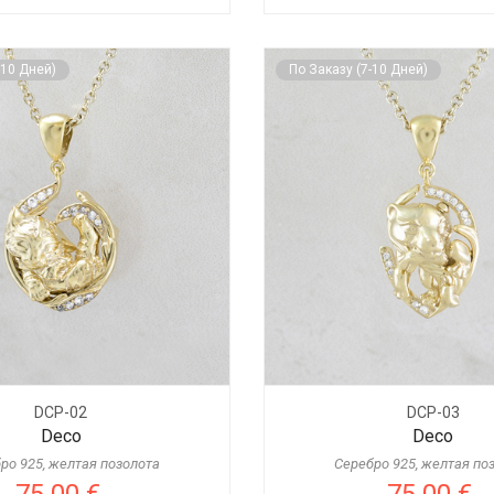
-10 Дней)
По Заказу (7-10 Дней)
DCP-02
DCP-03
Deco
Deco
ро 925, желтая позолота
Серебро 925, желтая по