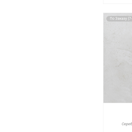
По Заказу (7
Сереб