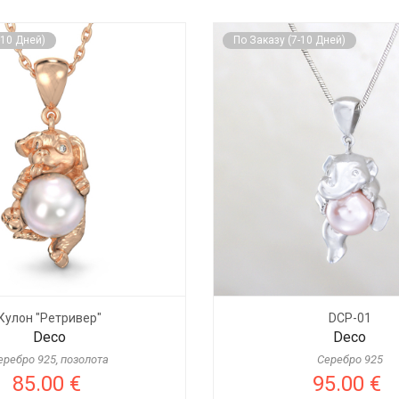
-10 Дней)
По Заказу (7-10 Дней)
Кулон "Ретривер"
DCP-01
Deco
Deco
еребро 925, позолота
Серебро 925
85.00 €
95.00 €