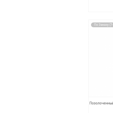
По Заказу (7
Позолоченный