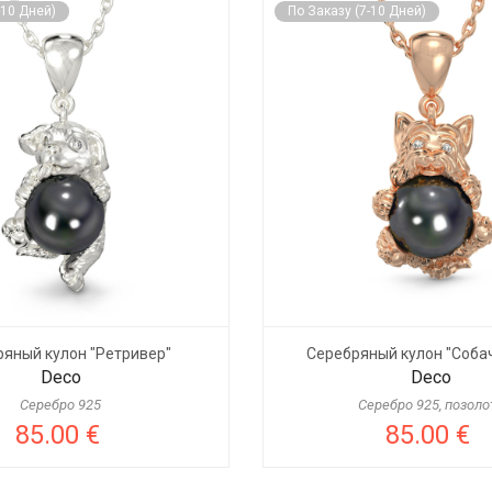
-10 Дней)
По Заказу (7-10 Дней)
яный кулон "Ретривер"
Серебряный кулон "Собач
Deco
Deco
Серебро 925
Серебро 925, позоло
85.00 €
85.00 €