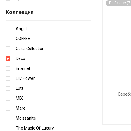
По Заказу (7
Коллекции
Angel
COFFEE
Coral Collection
Deco
Enamel
Lily Flower
Lutt
Серебр
MIX
Mare
Moissanite
The Magic Of Luxury