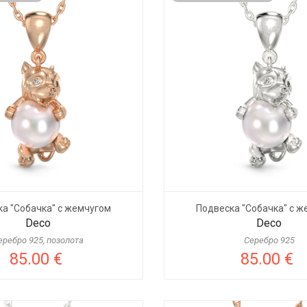
а "Собачка" с жемчугом
Подвеска "Собачка" с 
Deco
Deco
еребро 925, позолота
Серебро 925
85.00 €
85.00 €