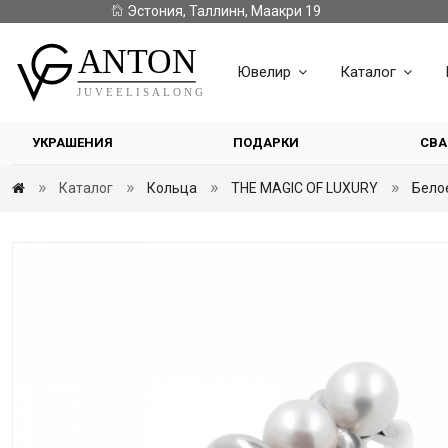
Эстония, Таллинн, Маакри 19
Ювелир
Каталог
УКРАШЕНИЯ
ПОДАРКИ
СВА
Каталог
Кольца
THE MAGIC OF LUXURY
Бело