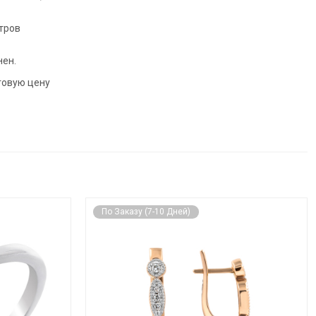
тров
нен.
говую цену
По Заказу (7-10 Дней)