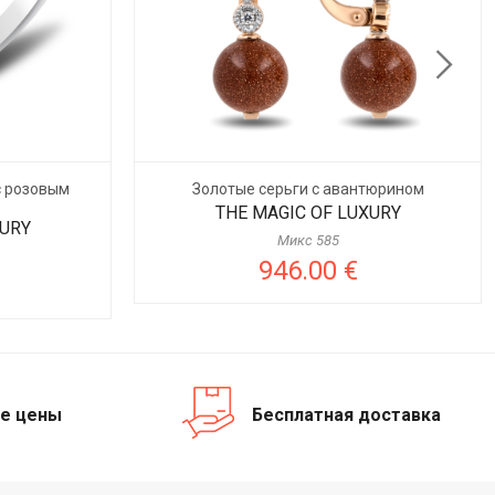
с розовым
Золотые серьги с авантюрином
THE MAGIC OF LUXURY
XURY
Микс 585
946.00 €
е цены
Бесплатная доставка