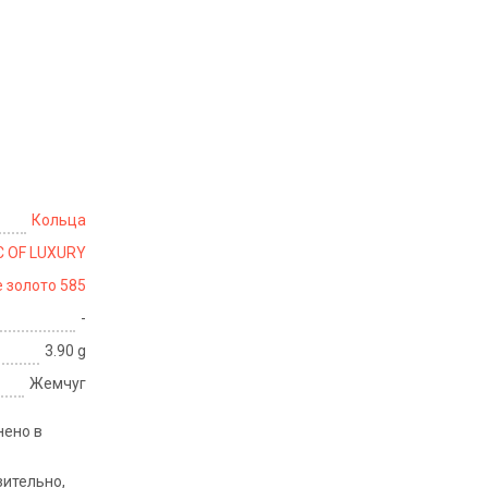
Кольца
C OF LUXURY
 золото 585
-
3.90 g
Жемчуг
нено в
зительно,