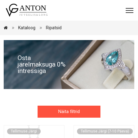
Kataloog
Ripatsid
Osta
järelmaksuga 0%
intressiga
Näita filtrid
Tellimuse Järgi
Tellimuse Järgi (7-10 Päeva)