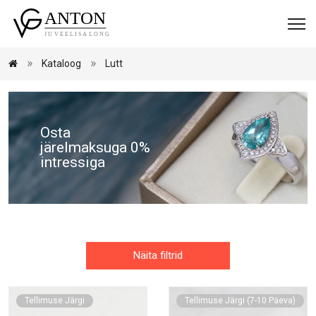
Kataloog
Lutt
Osta
järelmaksuga 0%
intressiga
Näita filtrid
Tellimuse Järgi
Tellimuse Järgi (7-10 Päeva)