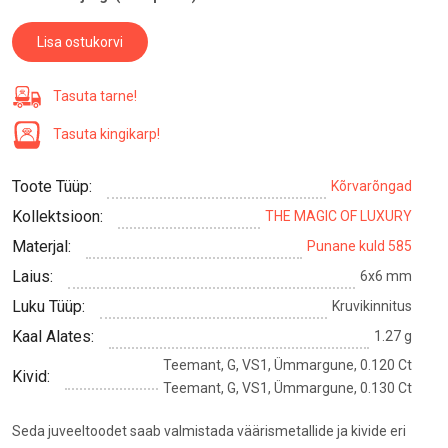
Lisa ostukorvi
Tasuta tarne!
Tasuta kingikarp!
Toote Tüüp:
Kõrvarõngad
Kollektsioon:
THE MAGIC OF LUXURY
Materjal:
Punane kuld 585
Laius:
6x6 mm
Luku Tüüp:
Kruvikinnitus
Kaal Alates:
1.27 g
Teemant, G, VS1, Ümmargune, 0.120 Ct
Kivid:
Teemant, G, VS1, Ümmargune, 0.130 Ct
Seda juveeltoodet saab valmistada väärismetallide ja kivide eri