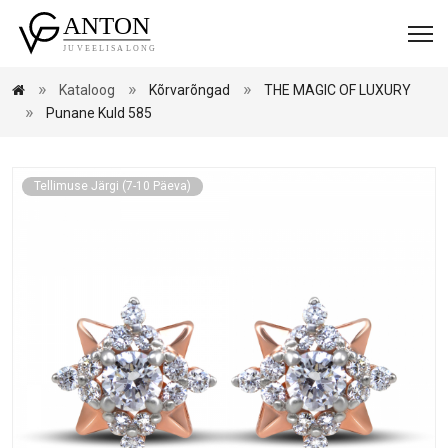
Kataloog
Kõrvarõngad
THE MAGIC OF LUXURY
Punane Kuld 585
Tellimuse Järgi (7-10 Päeva)