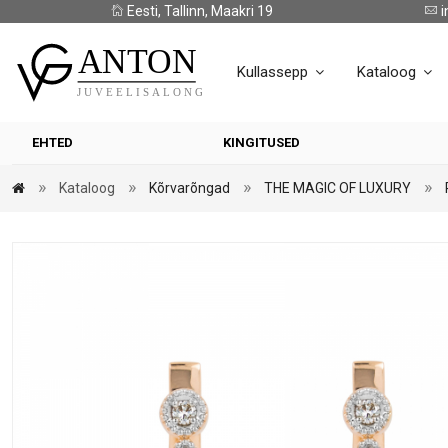
Eesti, Tallinn, Maakri 19
i
Kullassepp
Kataloog
EHTED
KINGITUSED
Kataloog
Kõrvarõngad
THE MAGIC OF LUXURY