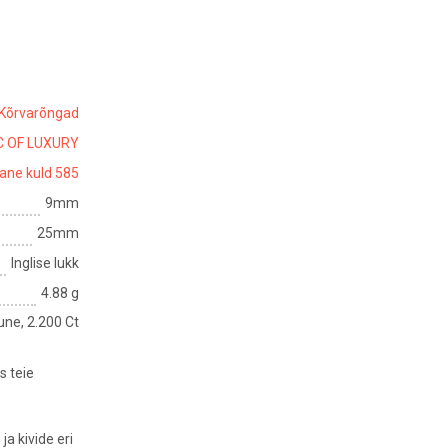
Kõrvarõngad
C OF LUXURY
ane kuld 585
9mm
25mm
Inglise lukk
4.88 g
ne, 2.200 Ct
s teie
a kivide eri