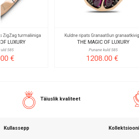
Kuldne ripats Granaatõun granaatkiviga
Kuldk
THE MAGIC OF LUXURY
TH
Punane kuld 585
1208.00 €
Täiuslik kvaliteet
Kullassepp
Kollektsioon