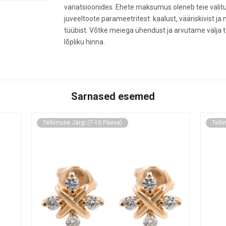
variatsioonides. Ehete maksumus oleneb teie valit
juveeltoote parameetritest: kaalust, vääriskivist ja 
tüübist. Võtke meiega ühendust ja arvutame välja t
lõpliku hinna.
Sarnased esemed
rgi (7-10 Päeva)
Tellimuse Järgi (7-10 Päeva)