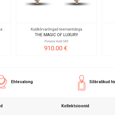
õrvarõngad teemantidega
Valge pärliga kuldkõrv
E MAGIC OF LUXURY
THE MAGIC OF LU
Punane kuld 585
Punane kuld 585
910.00 €
970.00 €
Ehtesalong
Sõbralikud h
id
Kollektsioonid