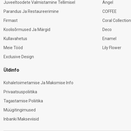
Juveeltoodete Valmistamine Tellimisel
Angel
Parandus Ja Restaureerimine
COFFEE
Firmast
Coral Collection
Koolisõrmused Ja Märgid
Deco
Kullavahetus
Enamel
Meie Tööd
Lily Flower
Exclusive Design
Üldinfo
Kohaletoimetamise Ja Maksmise Info
Privaatsuspoliitika
Tagastamise Poliitika
Müügitingimused
Inbanki Makseviisid