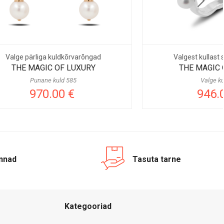
arõngad
Valgest kullast sõrmus pärliga
XURY
THE MAGIC OF LUXURY
Valge kuld 585
946.00 €
innad
Tasuta tarne
Kategooriad