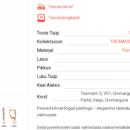
Tasuta tarne!
Tasuta kingikarp!
Toote Tüüp:
Kollektsioon:
THE MAGI
Materjal:
Pun
Laius:
Pikkus:
Luku Tüüp:
Kaal Alates:
Teemant, G, VS1, Ümmargu
Kivid:
Pärlid, Valge, Ümmargune
Peened kõrvarõngad pärlitega – elegantne täiendu
välimusele.
Seda juveeltoodet saab valmistada väärismetallide j