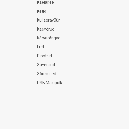
Kaelakee
Ketid
Kullagravüür
Käevõrud
Kõrvarõngad
Lutt
Ripatsid
Suveniirid
Sõrmused
USB Mälupulk