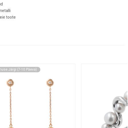
ud
metalli
eie toote