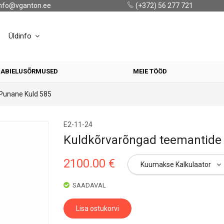
nfo@vganton.ee
(+372) 56 277 721
Üldinfo
ABIELUSÕRMUSED
MEIE TÖÖD
Punane Kuld 585
E2-11-24
Kuldkõrvarõngad teemantide j
2100.00 €
Kuumakse Kalkulaator
SAADAVAL
Lisa ostukorvi